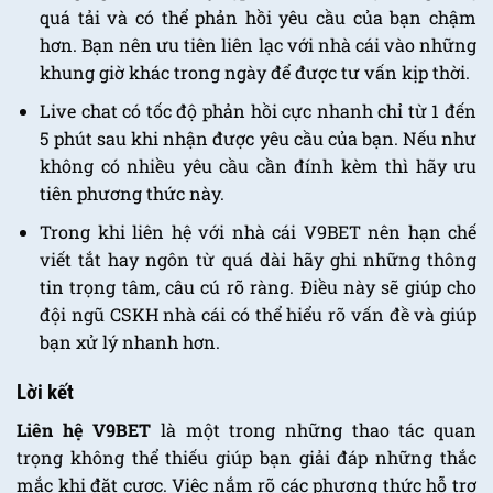
quá tải và có thể phản hồi yêu cầu của bạn chậm
hơn. Bạn nên ưu tiên liên lạc với nhà cái vào những
khung giờ khác trong ngày để được tư vấn kịp thời.
Live chat có tốc độ phản hồi cực nhanh chỉ từ 1 đến
5 phút sau khi nhận được yêu cầu của bạn. Nếu như
không có nhiều yêu cầu cần đính kèm thì hãy ưu
tiên phương thức này.
Trong khi liên hệ với nhà cái V9BET nên hạn chế
viết tắt hay ngôn từ quá dài hãy ghi những thông
tin trọng tâm, câu cú rõ ràng. Điều này sẽ giúp cho
đội ngũ CSKH nhà cái có thể hiểu rõ vấn đề và giúp
bạn xử lý nhanh hơn.
Lời kết
Liên hệ V9BET
là một trong những thao tác quan
trọng không thể thiếu giúp bạn giải đáp những thắc
mắc khi đặt cược. Việc nắm rõ các phương thức hỗ trợ