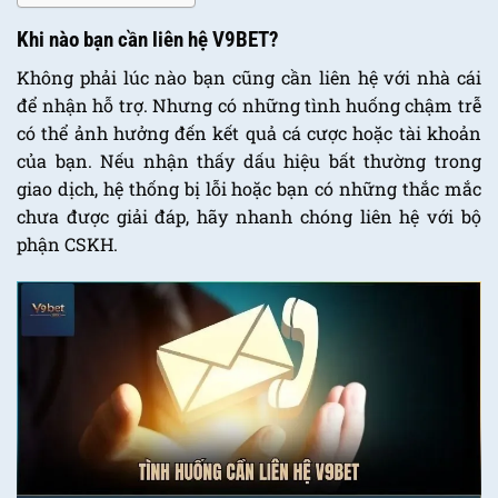
Khi nào bạn cần liên hệ V9BET?
Không phải lúc nào bạn cũng cần liên hệ với nhà cái
để nhận hỗ trợ. Nhưng có những tình huống chậm trễ
có thể ảnh hưởng đến kết quả cá cược hoặc tài khoản
của bạn. Nếu nhận thấy dấu hiệu bất thường trong
giao dịch, hệ thống bị lỗi hoặc bạn có những thắc mắc
chưa được giải đáp, hãy nhanh chóng liên hệ với bộ
phận CSKH.