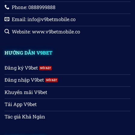
Phone: 0888999888
Email:
info@v9betmobile.co
Website: www.v9betmobile.co
HƯỚNG DẪN V9BET
Đăng ký V9bet
Đăng nhập V9bet
Khuyến mãi V9bet
Tải App V9bet
Tác giả Khả Ngân