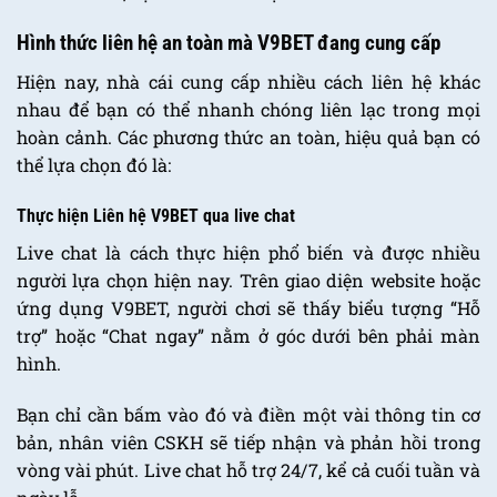
Hình thức liên hệ an toàn mà V9BET đang cung cấp
Hiện nay, nhà cái cung cấp nhiều cách liên hệ khác
nhau để bạn có thể nhanh chóng liên lạc trong mọi
hoàn cảnh. Các phương thức an toàn, hiệu quả bạn có
thể lựa chọn đó là:
Thực hiện Liên hệ V9BET qua live chat
Live chat là cách thực hiện phổ biến và được nhiều
người lựa chọn hiện nay. Trên giao diện website hoặc
ứng dụng V9BET, người chơi sẽ thấy biểu tượng “Hỗ
trợ” hoặc “Chat ngay” nằm ở góc dưới bên phải màn
hình.
Bạn chỉ cần bấm vào đó và điền một vài thông tin cơ
bản, nhân viên CSKH sẽ tiếp nhận và phản hồi trong
vòng vài phút. Live chat hỗ trợ 24/7, kể cả cuối tuần và